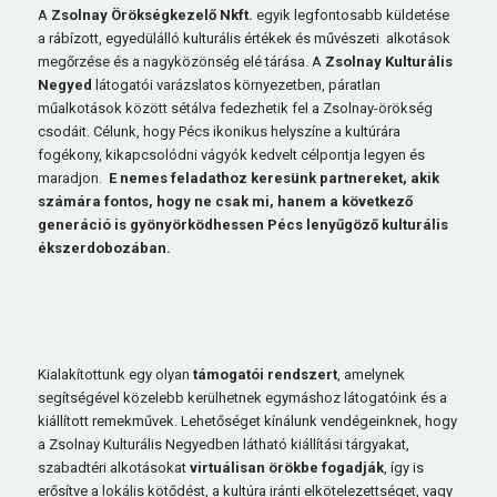
A
Zsolnay Örökségkezelő Nkft.
egyik legfontosabb küldetése
a rábízott, egyedülálló kulturális értékek és művészeti alkotások
megőrzése és a nagyközönség elé tárása. A
Zsolnay Kulturális
Negyed
látogatói varázslatos környezetben, páratlan
műalkotások között sétálva fedezhetik fel a Zsolnay-örökség
csodáit.
Célunk, hogy Pécs ikonikus helyszíne a kultúrára
fogékony, kikapcsolódni vágyók kedvelt célpontja legyen és
maradjon.
E nemes feladathoz keresünk partnereket, akik
számára fontos, hogy ne csak mi, hanem a következő
generáció is gyönyörködhessen Pécs lenyűgöző kulturális
ékszerdobozában.
Kialakítottunk egy olyan
támogatói rendszert
, amelynek
segítségével közelebb kerülhetnek egymáshoz látogatóink és a
kiállított remekművek. Lehetőséget kínálunk vendégeinknek, hogy
a Zsolnay Kulturális Negyedben látható kiállítási tárgyakat,
szabadtéri alkotásokat
virtuálisan örökbe fogadják
, így is
erősítve a lokális kötődést, a kultúra iránti elkötelezettséget, vagy