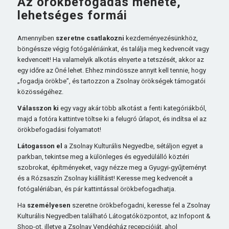
Az örökbefogadás menete,
lehetséges formái
Amennyiben
szeretne csatlakozni
kezdeményezésünkhöz,
böngéssze végig fotógalériáinkat, és találja meg kedvencét vagy
kedvenceit! Ha valamelyik alkotás elnyerte a tetszését, akkor az
egy időre az Öné lehet. Ehhez mindössze annyit kell tennie, hogy
„fogadja örökbe”, és tartozzon a Zsolnay örökségek támogatói
közösségéhez.
Válasszon ki
egy vagy akár több alkotást a fenti kategóriákból,
majd a fotóra kattintve töltse ki a felugró űrlapot, és indítsa el az
örökbefogadási folyamatot!
Látogasson el
a Zsolnay Kulturális Negyedbe, sétáljon egyet a
parkban, tekintse meg a különleges és egyedülálló köztéri
szobrokat, építményeket, vagy nézze meg a Gyugyi-gyűjteményt
és a Rózsaszín Zsolnay kiállítást! Keresse meg kedvencét a
fotógalériában, és pár kattintással örökbefogadhatja.
Ha
személyesen
szeretne örökbefogadni, keresse fel a Zsolnay
Kulturális Negyedben található Látogatóközpontot, az Infopont &
Shop-ot, illetve a Zsolnay Vendégház recepcióját, ahol