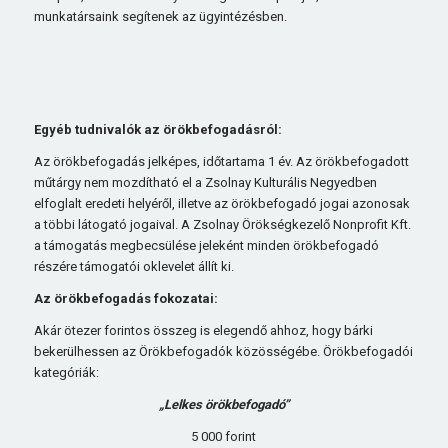
munkatársaink segítenek az ügyintézésben.
Egyéb tudnivalók az örökbefogadásról:
Az örökbefogadás jelképes, időtartama 1 év. Az örökbefogadott
műtárgy nem mozdítható el a Zsolnay Kulturális Negyedben
elfoglalt eredeti helyéről, illetve az örökbefogadó jogai azonosak
a többi látogató jogaival. A Zsolnay Örökségkezelő Nonprofit Kft.
a támogatás megbecsülése jeleként minden örökbefogadó
részére támogatói oklevelet állít ki.
Az örökbefogadás fokozatai:
Akár ötezer forintos összeg is elegendő ahhoz, hogy bárki
bekerülhessen az Örökbefogadók közösségébe. Örökbefogadói
kategóriák:
„Lelkes örökbefogadó”
5 000 forint