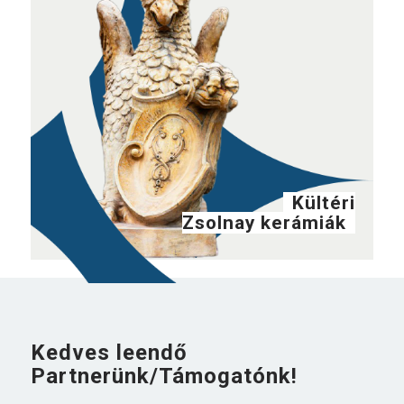
Kültéri
Zsolnay kerámiák
Kedves leendő
Partnerünk/Támogatónk!