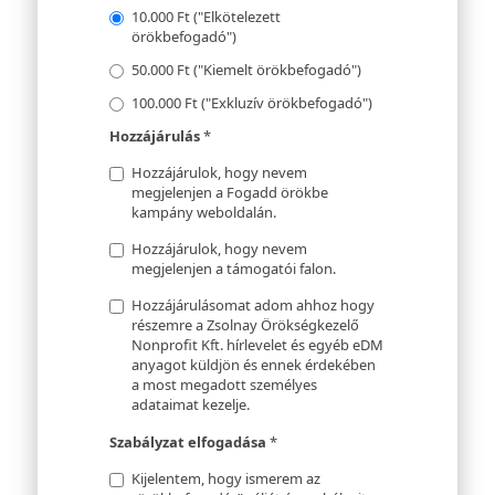
10.000 Ft ("Elkötelezett
örökbefogadó")
50.000 Ft ("Kiemelt örökbefogadó")
100.000 Ft ("Exkluzív örökbefogadó")
Hozzájárulás
*
Hozzájárulok, hogy nevem
megjelenjen a Fogadd örökbe
kampány weboldalán.
Hozzájárulok, hogy nevem
megjelenjen a támogatói falon.
Hozzájárulásomat adom ahhoz hogy
részemre a Zsolnay Örökségkezelő
Nonprofit Kft. hírlevelet és egyéb eDM
anyagot küldjön és ennek érdekében
a most megadott személyes
adataimat kezelje.
Szabályzat elfogadása
*
Kijelentem, hogy ismerem az