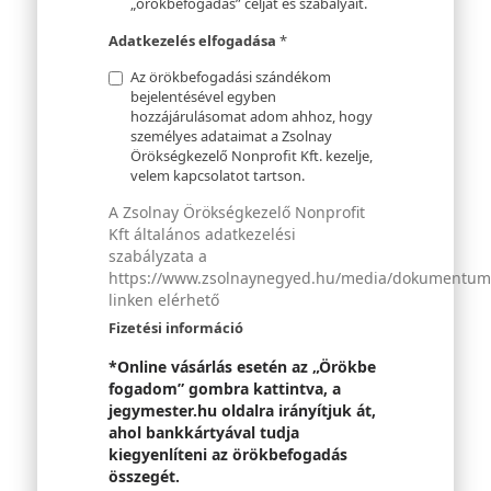
„örökbefogadás” célját és szabályait.
Adatkezelés elfogadása
*
Az örökbefogadási szándékom
bejelentésével egyben
hozzájárulásomat adom ahhoz, hogy
személyes adataimat a Zsolnay
Örökségkezelő Nonprofit Kft. kezelje,
velem kapcsolatot tartson.
A Zsolnay Örökségkezelő Nonprofit
Kft általános adatkezelési
szabályzata a
https://www.zsolnaynegyed.hu/media/dokumentumok
linken elérhető
Fizetési információ
*Online vásárlás esetén az „Örökbe
fogadom” gombra kattintva, a
jegymester.hu oldalra irányítjuk át,
ahol bankkártyával tudja
kiegyenlíteni az örökbefogadás
összegét.