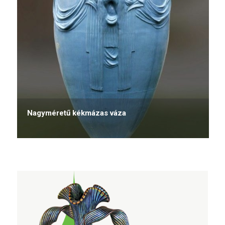
Nagyméretű kékmázas váza