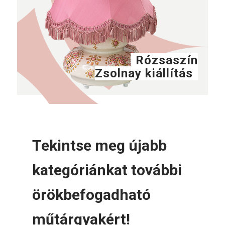
Rózsaszín
Zsolnay kiállítás
Tekintse meg újabb
kategóriánkat további
örökbefogadható
műtárgyakért!