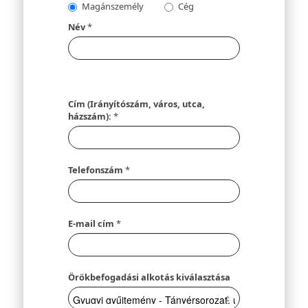
Magánszemély
Cég
Név
*
Cím (Irányítószám, város, utca,
házszám):
*
Telefonszám
*
E-mail cím
*
Örökbefogadási alkotás kiválasztása