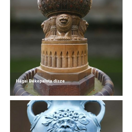
Hágai Békepalota dísze