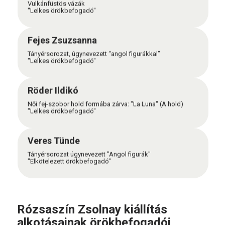
Vulkánfüstös vázák
"Lelkes örökbefogadó"
Fejes Zsuzsanna
Tányérsorozat, úgynevezett “angol figurákkal”
"Lelkes örökbefogadó"
Röder Ildikó
Női fej-szobor hold formába zárva: "La Luna" (A hold)
"Lelkes örökbefogadó"
Veres Tünde
Tányérsorozat úgynevezett "Angol figurák"
"Elkötelezett örökbefogadó"
Rózsaszín Zsolnay kiállítás
alkotásainak örökbefogadói