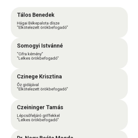
Tálos Benedek
Hágai Békepalota dísze
"Elkötelezett örökbefogadó"
Somogyi Istvánné
"Cifra kémény"
"Lelkes örökbefogadó"
Czinege Krisztina
Őz gidájával
"Elkötelezett örökbefogadó"
Czeininger Tamás
Lépcsőfeljáró griffekkel
"Lelkes örökbefogadó"