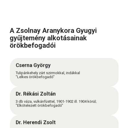
A Zsolnay Aranykora Gyugyi
gyűjtemény alkotásainak
örökbefogadói
Cserna György
Tulipánkehely zárt szirmokkal, indákkal
"Lelkes örökbefogadó"
Dr. Rékási Zoltán
3 db váza, vulkánfüsttel, 1901-1902 ill. 1904 körül;
"Elkötelezett örökbefogadó"
Dr. Herendi Zsolt