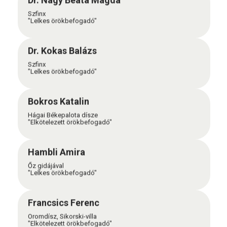
Dr. Nagy Beáta Magda
Szfinx
"Lelkes örökbefogadó"
Dr. Kokas Balázs
Szfinx
"Lelkes örökbefogadó"
Bokros Katalin
Hágai Békepalota dísze
"Elkötelezett örökbefogadó"
Hambli Amira
Őz gidájával
"Lelkes örökbefogadó"
Francsics Ferenc
Oromdísz, Sikorski-villa
"Elkötelezett örökbefogadó"