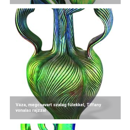
Váza, megcsavart szalag fülekkel, Tiffany
vonalas rajzzal