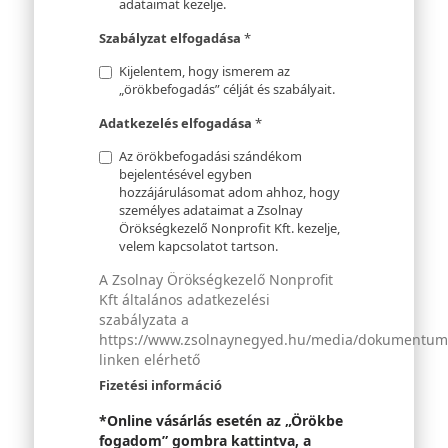
adataimat kezelje.
Szabályzat elfogadása
*
Kijelentem, hogy ismerem az
„örökbefogadás” célját és szabályait.
Adatkezelés elfogadása
*
Az örökbefogadási szándékom
bejelentésével egyben
hozzájárulásomat adom ahhoz, hogy
személyes adataimat a Zsolnay
Örökségkezelő Nonprofit Kft. kezelje,
velem kapcsolatot tartson.
A Zsolnay Örökségkezelő Nonprofit
Kft általános adatkezelési
szabályzata a
https://www.zsolnaynegyed.hu/media/dokumentumok
linken elérhető
Fizetési információ
*Online vásárlás esetén az „Örökbe
fogadom” gombra kattintva, a