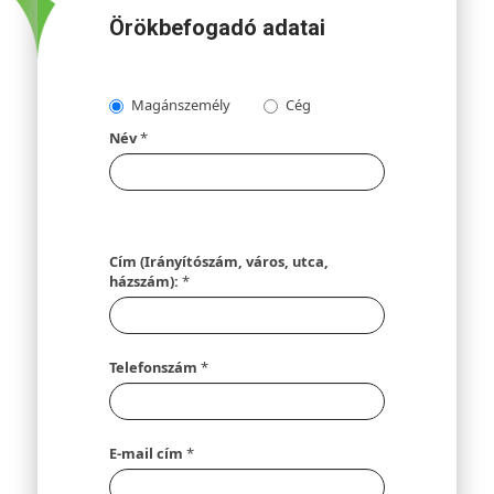
Örökbefogadó adatai
Magánszemély
Cég
Név
*
Cím (Irányítószám, város, utca,
házszám):
*
Telefonszám
*
E-mail cím
*