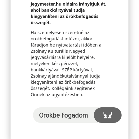
jegymester.hu oldalra irányítjuk át,
ahol bankkártyával tudja
kiegyenlíteni az örökbefogadás
összegét.
Ha személyesen szeretné az
örökbefogadást intézni, akkor
fáradjon be nyitvatartási időben a
Zsolnay Kulturális Negyed
jegyvásárlásra kijelölt helyeire,
melyeken készpénzzel,
bankkártyával, SZÉP kártyával,
Zsolnay ajándékutalvánnyal tudja
kiegyenlíteni az örökbefogadás
összegét. Kollégáink segítenek
Önnek az ügyintézésben.
Örökbefogadom