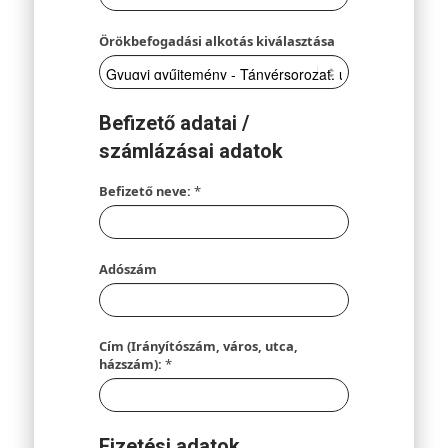
Örökbefogadási alkotás kiválasztása
Befizető adatai /
számlázásai adatok
Befizető neve:
*
Adószám
Cím (Irányítószám, város, utca,
házszám):
*
Fizetési adatok