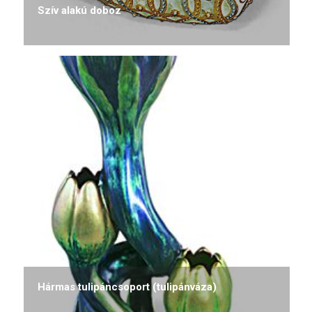
Szív alakú doboz
Hármas tulipáncsoport (tulipánváza)