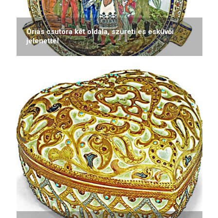
Óriás csutora két oldala, szüreti és esküvői
jelenettel