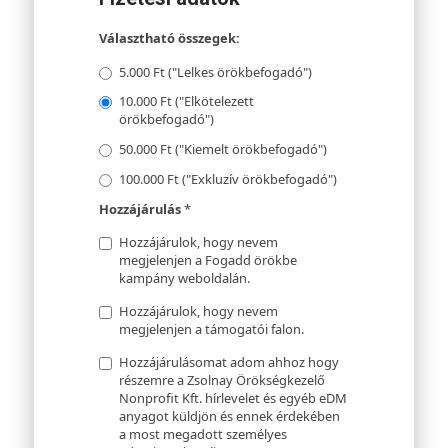
Választható összegek:
5.000 Ft ("Lelkes örökbefogadó")
10.000 Ft ("Elkötelezett
örökbefogadó")
50.000 Ft ("Kiemelt örökbefogadó")
100.000 Ft ("Exkluzív örökbefogadó")
Hozzájárulás
*
Hozzájárulok, hogy nevem
megjelenjen a Fogadd örökbe
kampány weboldalán.
Hozzájárulok, hogy nevem
megjelenjen a támogatói falon.
Hozzájárulásomat adom ahhoz hogy
részemre a Zsolnay Örökségkezelő
Nonprofit Kft. hírlevelet és egyéb eDM
anyagot küldjön és ennek érdekében
a most megadott személyes