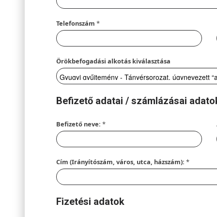
Telefonszám
*
Örökbefogadási alkotás kiválasztása
Befizető adatai / számlázásai adato
Befizető neve:
*
Cím (Irányítószám, város, utca, házszám):
*
Fizetési adatok