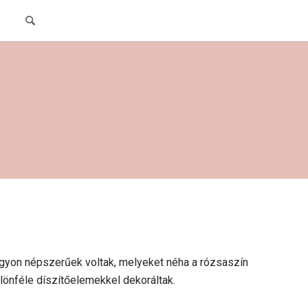
nagyon népszerűek voltak, melyeket néha a rózsaszín
ülönféle díszítőelemekkel dekoráltak.