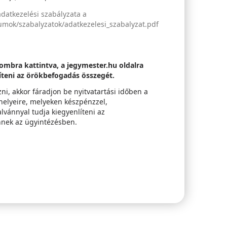
adatkezelési szabályzata a
ok/szabalyzatok/adatkezelesi_szabalyzat.pdf
ombra kattintva, a jegymester.hu oldalra
líteni az örökbefogadás összegét.
i, akkor fáradjon be nyitvatartási időben a
 helyeire, melyeken készpénzzel,
lvánnyal tudja kiegyenlíteni az
nnek az ügyintézésben.