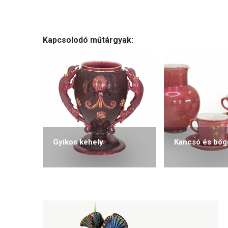
Kapcsolodó műtárgyak:
Gyíkos kehely
Kancsó és bög