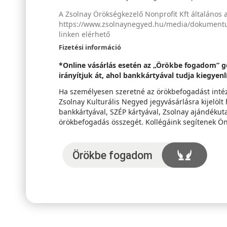
A Zsolnay Örökségkezelő Nonprofit Kft általános 
https://www.zsolnaynegyed.hu/media/dokumentum
linken elérhető
Fizetési információ
*Online vásárlás esetén az „Örökbe fogadom” g
irányítjuk át, ahol bankkártyával tudja kiegyen
Ha személyesen szeretné az örökbefogadást intézn
Zsolnay Kulturális Negyed jegyvásárlásra kijelölt
bankkártyával, SZÉP kártyával, Zsolnay ajándékuta
örökbefogadás összegét. Kollégáink segítenek Ö
Örökbefogadom