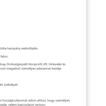
rökbe kampány weboldalán.
falon.
ay Örökségkezelő Nonprofit Kft. hírlevelet és
ost megadott személyes adataimat kezelje.
és szabályait.
en hozzájárulásomat adom ahhoz, hogy személyes
zelje, velem kapcsolatot tartson.