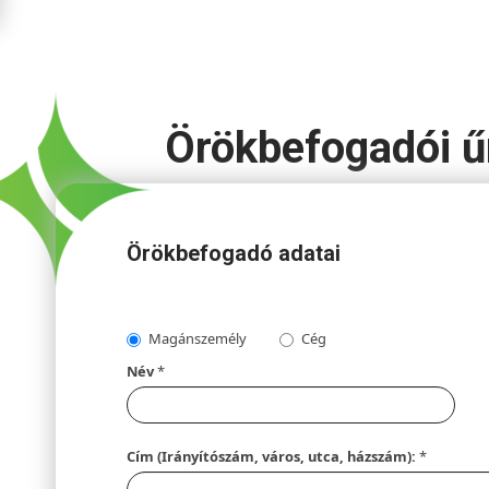
Örökbefogadói ű
Örökbefogadó adatai
Magánszemély
Cég
Név
*
Cím (Irányítószám, város, utca, házszám):
*