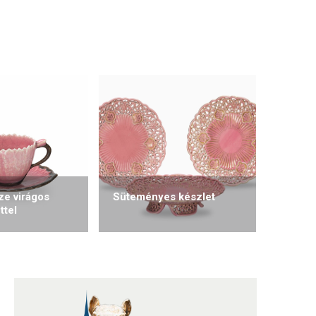
e virágos
Süteményes készlet
ttel