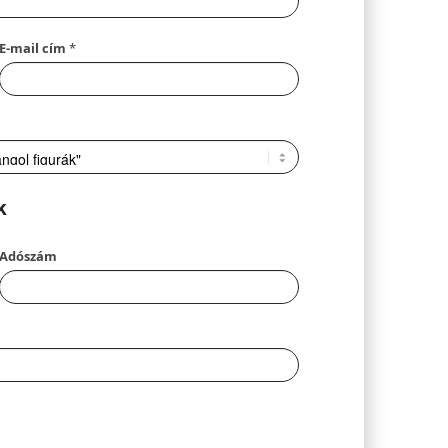
E-mail cím
*
k
Adószám