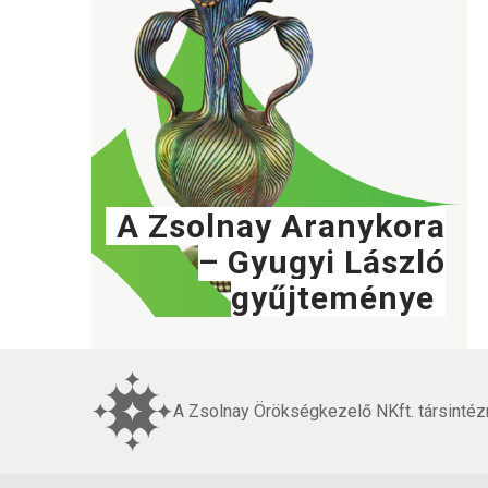
A Zsolnay Aranykora
– Gyugyi László
gyűjteménye
A Zsolnay Örökségkezelő NKft. társintéz