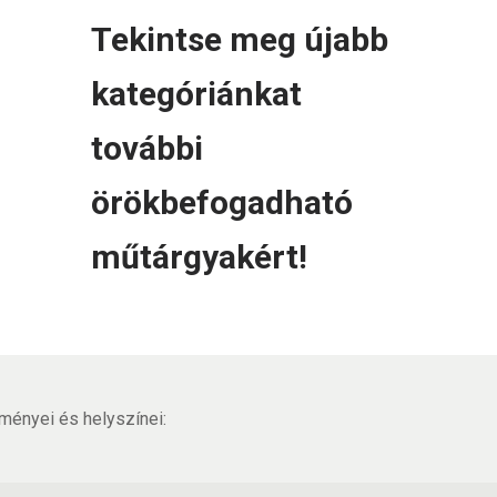
Tekintse meg újabb
kategóriánkat
további
örökbefogadható
műtárgyakért!
ményei és helyszínei: