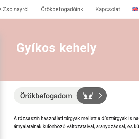
A Zsolnayról
Örökbefogadóink
Kapcsolat
Gyíkos kehely
A rózsaszín használati tárgyak mellett a dísztárgyak is 
árnyalatainak különböző változataival, aranyozással, és k