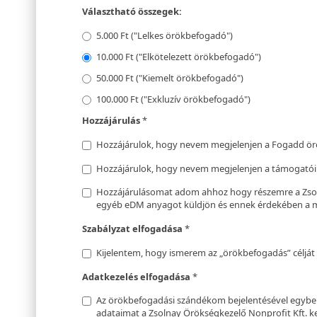
Választható összegek:
5.000 Ft ("Lelkes örökbefogadó")
10.000 Ft ("Elkötelezett örökbefogadó")
50.000 Ft ("Kiemelt örökbefogadó")
100.000 Ft ("Exkluzív örökbefogadó")
Hozzájárulás
*
Hozzájárulok, hogy nevem megjelenjen a Fogadd ö
Hozzájárulok, hogy nevem megjelenjen a támogatói 
Hozzájárulásomat adom ahhoz hogy részemre a Zsoln
egyéb eDM anyagot küldjön és ennek érdekében a m
Szabályzat elfogadása
*
Kijelentem, hogy ismerem az „örökbefogadás” célját 
Adatkezelés elfogadása
*
Az örökbefogadási szándékom bejelentésével egyb
adataimat a Zsolnay Örökségkezelő Nonprofit Kft. ke