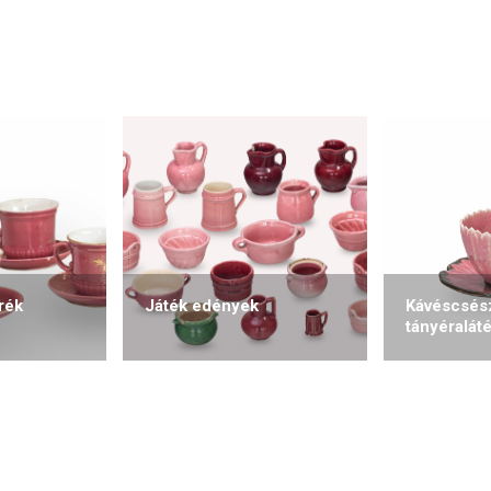
rék
Játék edények
Kávéscsész
tányéraláté