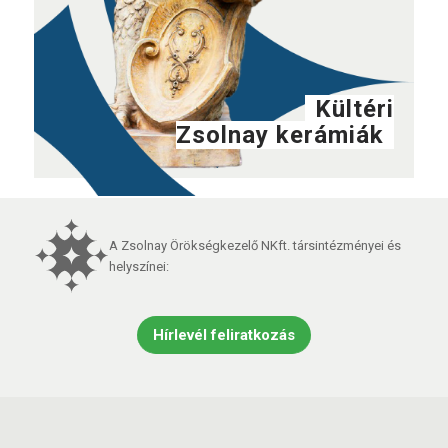
Kültéri
Zsolnay kerámiák
A Zsolnay Örökségkezelő NKft. társintézményei és
helyszínei:
Hírlevél feliratkozás