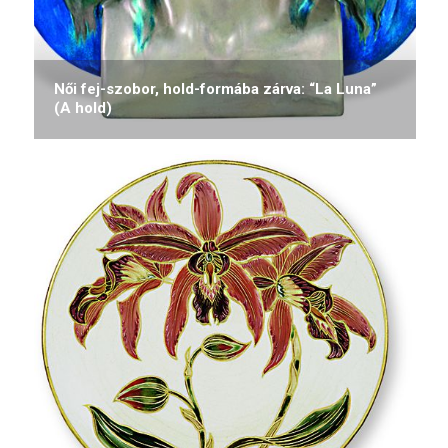
Női fej-szobor, hold-formába zárva: “La Luna”
(A hold)