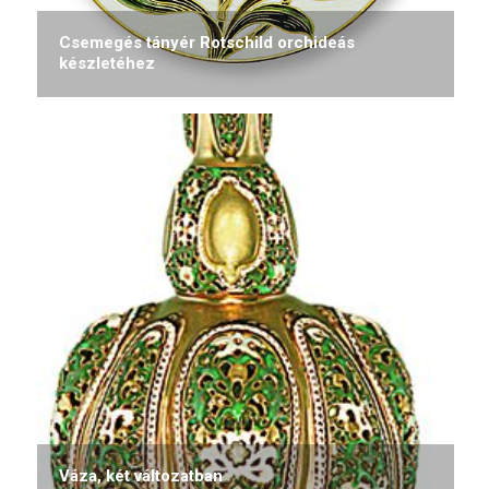
Csemegés tányér Rotschild orchideás
készletéhez
Váza, két változatban