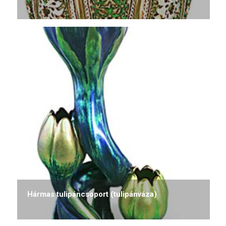
Hármas tulipáncsoport (tulipánváza)