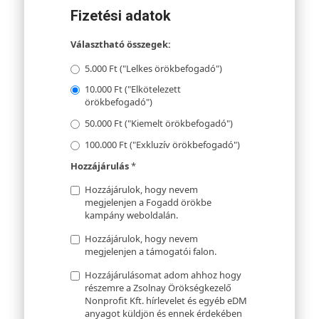
Fizetési adatok
Választható összegek:
5.000 Ft ("Lelkes örökbefogadó")
10.000 Ft ("Elkötelezett
örökbefogadó")
50.000 Ft ("Kiemelt örökbefogadó")
100.000 Ft ("Exkluzív örökbefogadó")
Hozzájárulás
*
Hozzájárulok, hogy nevem
megjelenjen a Fogadd örökbe
kampány weboldalán.
Hozzájárulok, hogy nevem
megjelenjen a támogatói falon.
Hozzájárulásomat adom ahhoz hogy
részemre a Zsolnay Örökségkezelő
Nonprofit Kft. hírlevelet és egyéb eDM
anyagot küldjön és ennek érdekében