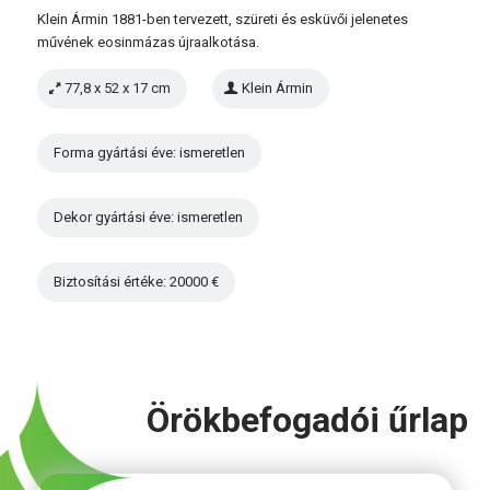
Klein Ármin 1881-ben tervezett, szüreti és esküvői jelenetes
művének eosinmázas újraalkotása.
77,8 x 52 x 17 cm
Klein Ármin
Forma gyártási éve: ismeretlen
Dekor gyártási éve: ismeretlen
Biztosítási értéke: 20000 €
Örökbefogadói űrlap