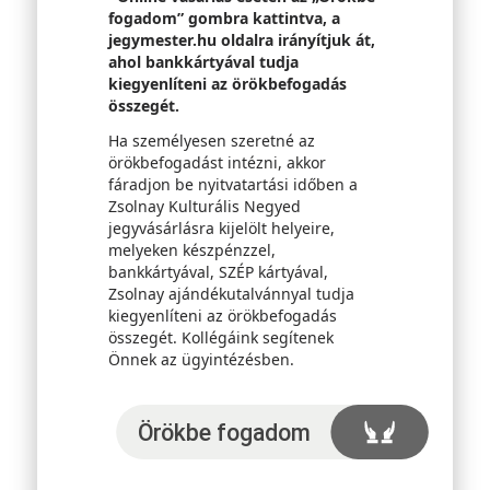
fogadom” gombra kattintva, a
jegymester.hu oldalra irányítjuk át,
ahol bankkártyával tudja
kiegyenlíteni az örökbefogadás
összegét.
Ha személyesen szeretné az
örökbefogadást intézni, akkor
fáradjon be nyitvatartási időben a
Zsolnay Kulturális Negyed
jegyvásárlásra kijelölt helyeire,
melyeken készpénzzel,
bankkártyával, SZÉP kártyával,
Zsolnay ajándékutalvánnyal tudja
kiegyenlíteni az örökbefogadás
összegét. Kollégáink segítenek
Önnek az ügyintézésben.
Örökbefogadom