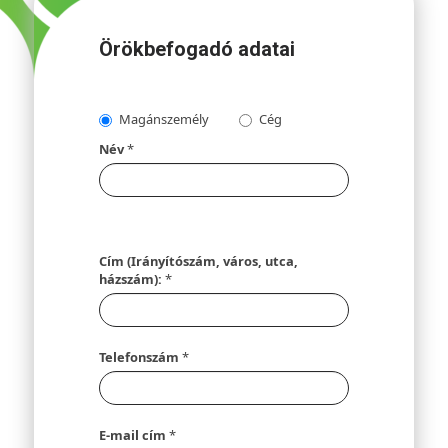
Örökbefogadó adatai
Magánszemély
Cég
Név
*
Cím (Irányítószám, város, utca,
házszám):
*
Telefonszám
*
E-mail cím
*