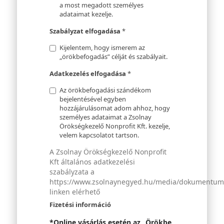
a most megadott személyes
adataimat kezelje.
Szabályzat elfogadása
*
Kijelentem, hogy ismerem az
„örökbefogadás” célját és szabályait.
Adatkezelés elfogadása
*
Az örökbefogadási szándékom
bejelentésével egyben
hozzájárulásomat adom ahhoz, hogy
személyes adataimat a Zsolnay
Örökségkezelő Nonprofit Kft. kezelje,
velem kapcsolatot tartson.
A Zsolnay Örökségkezelő Nonprofit
Kft általános adatkezelési
szabályzata a
https://www.zsolnaynegyed.hu/media/dokumentumok
linken elérhető
Fizetési információ
*Online vásárlás esetén az „Örökbe