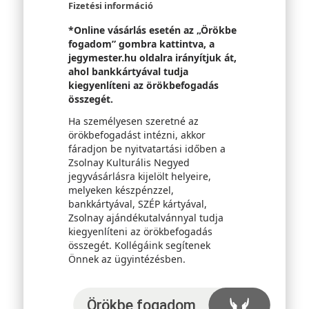
Fizetési információ
*Online vásárlás esetén az „Örökbe
fogadom” gombra kattintva, a
jegymester.hu oldalra irányítjuk át,
ahol bankkártyával tudja
kiegyenlíteni az örökbefogadás
összegét.
Ha személyesen szeretné az
örökbefogadást intézni, akkor
fáradjon be nyitvatartási időben a
Zsolnay Kulturális Negyed
jegyvásárlásra kijelölt helyeire,
melyeken készpénzzel,
bankkártyával, SZÉP kártyával,
Zsolnay ajándékutalvánnyal tudja
kiegyenlíteni az örökbefogadás
összegét. Kollégáink segítenek
Önnek az ügyintézésben.
Örökbefogadom