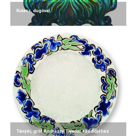
Kulacs, dugóval
Tányér, gróf Andrássy Tivadar ebédlőjéhez