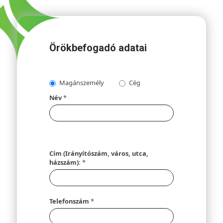
Örökbefogadó adatai
Magánszemély
Cég
Név
*
Cím (Irányítószám, város, utca,
házszám):
*
Telefonszám
*