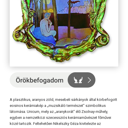
A plasztikus, aranyos zöld, mesebeli sárkányok által körbefogott
eosinos kerámiakép a „muzsikáló természet” szimbolikus
látomása. Unicum, mely az „aranykorát” élő Zsolnay-műhely,
egyben a nemzetközi szecessziós kerámiaművészet főművei
közé tartozik. Feltehetően Nikelszky Géza kivitelezte az