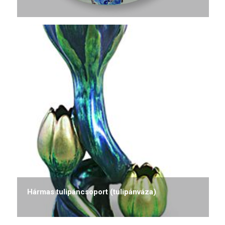
Hármas tulipáncsoport (tulipánváza)