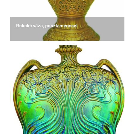
Rokokó váza, posztamenssel