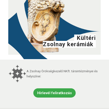
Kültéri
Zsolnay kerámiák
A Zsolnay Örökségkezelő NKft. társintézményei és
helyszínei:
Hírlevél feliratkozás