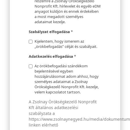
részemre a Zsolnay Örökségkezelő
Nonprofit Kft. hírlevelet és egyéb eDM
anyagot küldjön és ennek érdekében
a most megadott személyes
adataimat kezelje.
Szabályzat elfogadása
*
Kijelentem, hogy ismerem az
„örökbefogadás” célját és szabályait.
Adatkezelés elfogadása
*
Az örökbefogadási szándékom
bejelentésével egyben
hozzájárulásomat adom ahhoz, hogy
személyes adataimat a Zsolnay
Örökségkezelő Nonprofit Kft. kezelje,
velem kapcsolatot tartson.
A Zsolnay Örökségkezelő Nonprofit
Kft általános adatkezelési
szabályzata a
https://www.zsolnaynegyed.hu/media/dokumentumok
linken elérhető