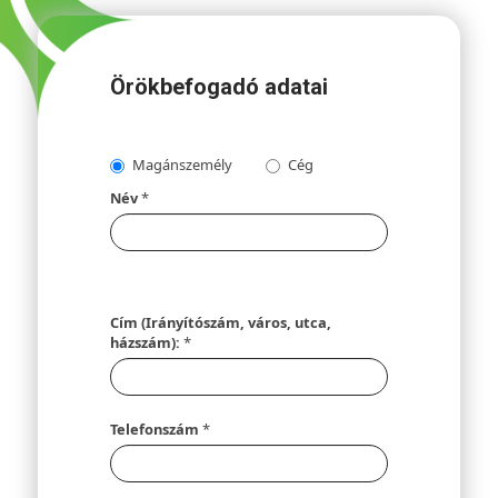
Örökbefogadó adatai
Magánszemély
Cég
Név
*
Cím (Irányítószám, város, utca,
házszám):
*
Telefonszám
*