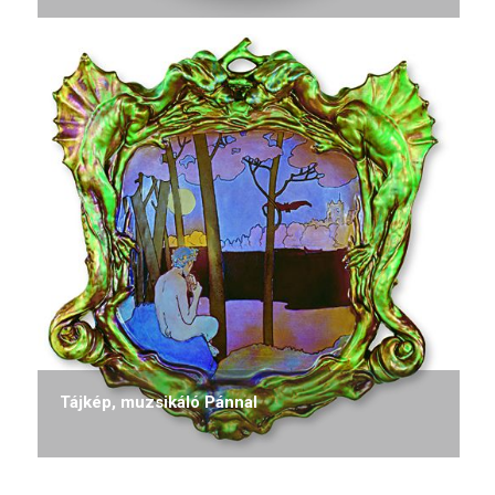
Tájkép, muzsikáló Pánnal