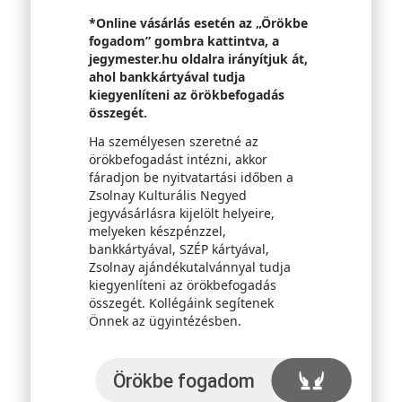
*Online vásárlás esetén az „Örökbe
fogadom” gombra kattintva, a
jegymester.hu oldalra irányítjuk át,
ahol bankkártyával tudja
kiegyenlíteni az örökbefogadás
összegét.
Ha személyesen szeretné az
örökbefogadást intézni, akkor
fáradjon be nyitvatartási időben a
Zsolnay Kulturális Negyed
jegyvásárlásra kijelölt helyeire,
melyeken készpénzzel,
bankkártyával, SZÉP kártyával,
Zsolnay ajándékutalvánnyal tudja
kiegyenlíteni az örökbefogadás
összegét. Kollégáink segítenek
Önnek az ügyintézésben.
Örökbefogadom