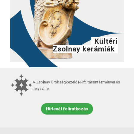
Kültéri
Zsolnay kerámiák
A Zsolnay Örökségkezelő NKft. társintézményei és
helyszínei:
Hírlevél feliratkozás