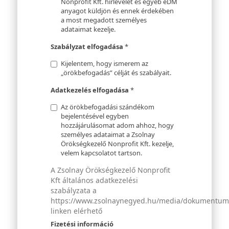
Nonprofit Kft. hírlevelet és egyéb eDM
anyagot küldjön és ennek érdekében
a most megadott személyes
adataimat kezelje.
Szabályzat elfogadása
*
Kijelentem, hogy ismerem az
„örökbefogadás” célját és szabályait.
Adatkezelés elfogadása
*
Az örökbefogadási szándékom
bejelentésével egyben
hozzájárulásomat adom ahhoz, hogy
személyes adataimat a Zsolnay
Örökségkezelő Nonprofit Kft. kezelje,
velem kapcsolatot tartson.
A Zsolnay Örökségkezelő Nonprofit
Kft általános adatkezelési
szabályzata a
https://www.zsolnaynegyed.hu/media/dokumentumok
linken elérhető
Fizetési információ