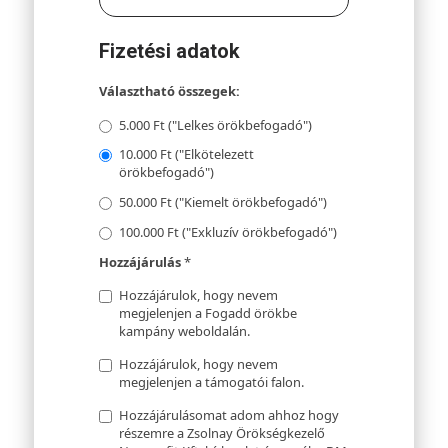
Fizetési adatok
Választható összegek:
5.000 Ft ("Lelkes örökbefogadó")
10.000 Ft ("Elkötelezett
örökbefogadó")
50.000 Ft ("Kiemelt örökbefogadó")
100.000 Ft ("Exkluzív örökbefogadó")
Hozzájárulás
*
Hozzájárulok, hogy nevem
megjelenjen a Fogadd örökbe
kampány weboldalán.
Hozzájárulok, hogy nevem
megjelenjen a támogatói falon.
Hozzájárulásomat adom ahhoz hogy
részemre a Zsolnay Örökségkezelő