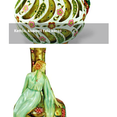
Kettős, kivágott falú korsó