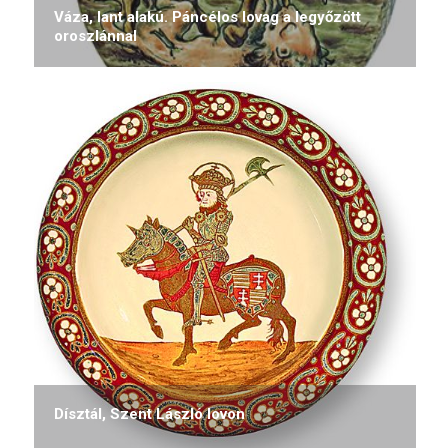
Váza, lant alakú. Páncélos lovag a legyőzött
oroszlánnal
Dísztál, Szent László lovon