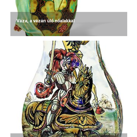
Váza, a vázán ülő nőalakkal