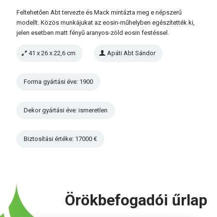
Feltehetően Abt tervezte és Mack mintázta meg e népszerű
modellt. Közös munkájukat az eosin-műhelyben egészítették ki,
jelen esetben matt fényű aranyos-zöld eosin festéssel.
41 x 26 x 22,6 cm
Apáti Abt Sándor
Forma gyártási éve: 1900
Dekor gyártási éve: ismeretlen
Biztosítási értéke: 17000 €
Örökbefogadói űrlap