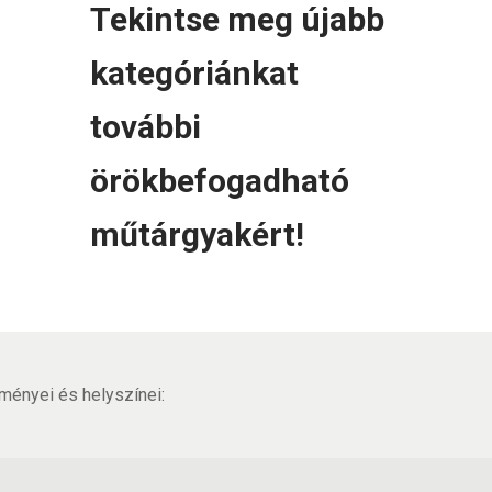
Tekintse meg újabb
kategóriánkat
további
örökbefogadható
műtárgyakért!
ményei és helyszínei: