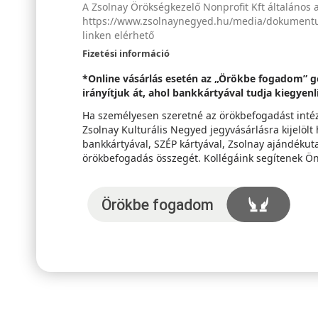
A Zsolnay Örökségkezelő Nonprofit Kft általános 
https://www.zsolnaynegyed.hu/media/dokumentum
linken elérhető
Fizetési információ
*Online vásárlás esetén az „Örökbe fogadom” g
irányítjuk át, ahol bankkártyával tudja kiegyen
Ha személyesen szeretné az örökbefogadást intézn
Zsolnay Kulturális Negyed jegyvásárlásra kijelölt
bankkártyával, SZÉP kártyával, Zsolnay ajándékuta
örökbefogadás összegét. Kollégáink segítenek Ö
Örökbefogadom