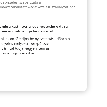
adatkezelési szabályzata a
ok/szabalyzatok/adatkezelesi_szabalyzat.pdf
ombra kattintva, a jegymester.hu oldalra
líteni az örökbefogadás összegét.
i, akkor fáradjon be nyitvatartási időben a
 helyeire, melyeken készpénzzel,
lvánnyal tudja kiegyenlíteni az
nnek az ügyintézésben.