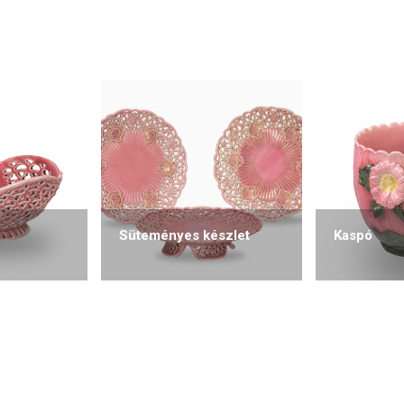
Süteményes készlet
Kaspó