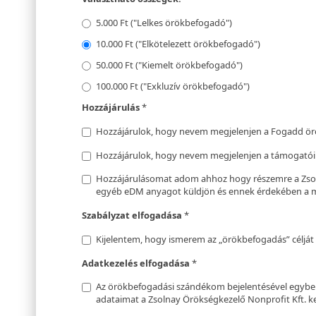
5.000 Ft ("Lelkes örökbefogadó")
10.000 Ft ("Elkötelezett örökbefogadó")
50.000 Ft ("Kiemelt örökbefogadó")
100.000 Ft ("Exkluzív örökbefogadó")
Hozzájárulás
*
Hozzájárulok, hogy nevem megjelenjen a Fogadd ö
Hozzájárulok, hogy nevem megjelenjen a támogatói 
Hozzájárulásomat adom ahhoz hogy részemre a Zsoln
egyéb eDM anyagot küldjön és ennek érdekében a m
Szabályzat elfogadása
*
Kijelentem, hogy ismerem az „örökbefogadás” célját 
Adatkezelés elfogadása
*
Az örökbefogadási szándékom bejelentésével egyb
adataimat a Zsolnay Örökségkezelő Nonprofit Kft. ke