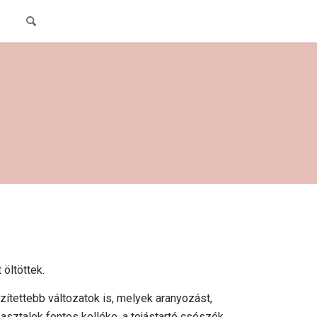
 öltöttek.
ítettebb változatok is, melyek aranyozást,
asztalok fontos kelléke, a tojástartó csészék.