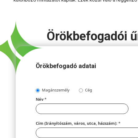
Örökbefogadói ű
Örökbefogadó adatai
Magánszemély
Cég
Név
*
Cím (Irányítószám, város, utca, házszám):
*