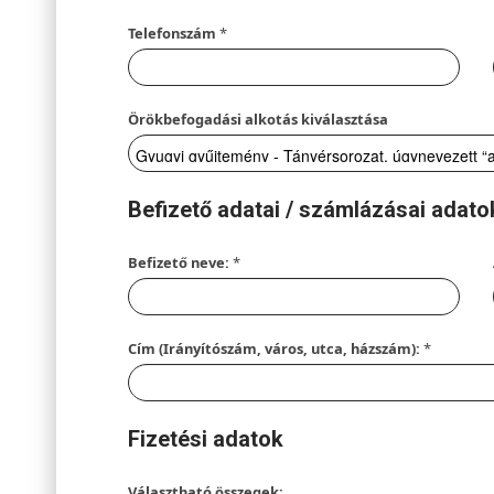
Telefonszám
*
Örökbefogadási alkotás kiválasztása
Befizető adatai / számlázásai adato
Befizető neve:
*
Cím (Irányítószám, város, utca, házszám):
*
Fizetési adatok
Választható összegek: