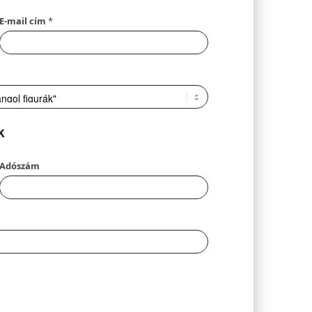
E-mail cím
*
k
Adószám