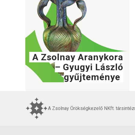
A Zsolnay Aranykora
– Gyugyi László
gyűjteménye
A Zsolnay Örökségkezelő NKft. társintéz