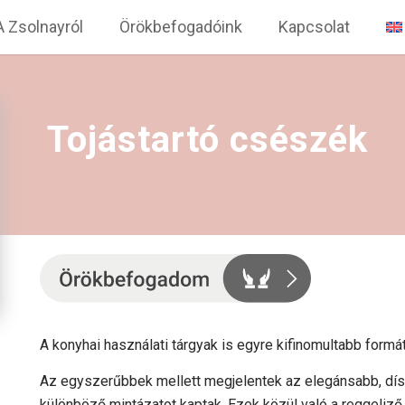
A Zsolnayról
Örökbefogadóink
Kapcsolat
Tojástartó csészék
A konyhai használati tárgyak is egyre kifinomultabb formát
Az egyszerűbbek mellett megjelentek az elegánsabb, dísz
különböző mintázatot kaptak. Ezek közül való a reggeliző 