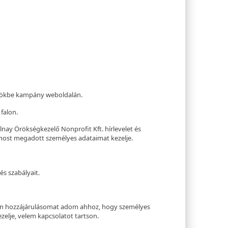
rökbe kampány weboldalán.
falon.
ay Örökségkezelő Nonprofit Kft. hírlevelet és
ost megadott személyes adataimat kezelje.
és szabályait.
en hozzájárulásomat adom ahhoz, hogy személyes
zelje, velem kapcsolatot tartson.